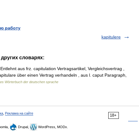
ю работу
kapitulere
в других словарях:
ntlehnt aus frz. capitulation Vertragsartikel, Vergleichsvertrag ,
capitulare über einen Vertrag verhandeln , aus l. caput Paragraph,
es Wörterbuch der deutschen sprache
ка
,
Реклама на сайте
18+
omla,
Drupal,
WordPress, MODx.