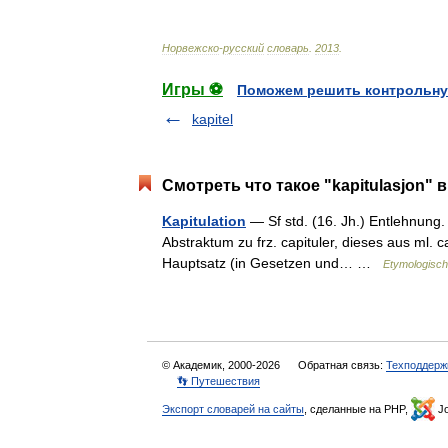
Норвежско
-
русский
словарь
.
2013
.
Игры ⚽
Поможем решить контрольну
kapitel
Смотреть что такое "kapitulasjon" 
Kapitulation
— Sf std. (16. Jh.) Entlehnung. E
Abstraktum zu frz. capituler, dieses aus ml. 
Hauptsatz (in Gesetzen und… …
Etymologisch
© Академик, 2000-2026
Обратная связь:
Техподдерж
👣 Путешествия
Экспорт словарей на сайты
, сделанные на PHP,
Jo