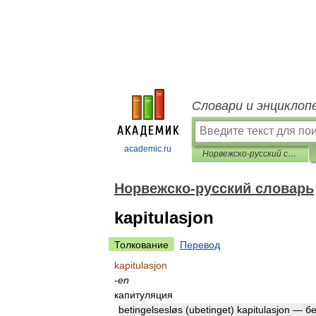
Словари и энциклоп
academic.ru
Норвежско-русский словарь
Норвежско-русский словарь
kapitulasjon
Толкование
Перевод
kapitulasjon
-
en
капитуляция
betingelsesløs
(
ubetinget
)
kapitulasjon
—
бе