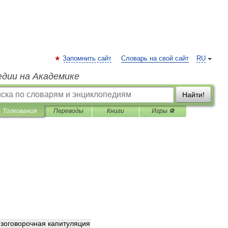
Запомнить сайт
Словарь на свой сайт
RU
едии на Академике
Найти!
Толкования
Переводы
Книги
Игры ⚽
зоговорочная
капитуляция